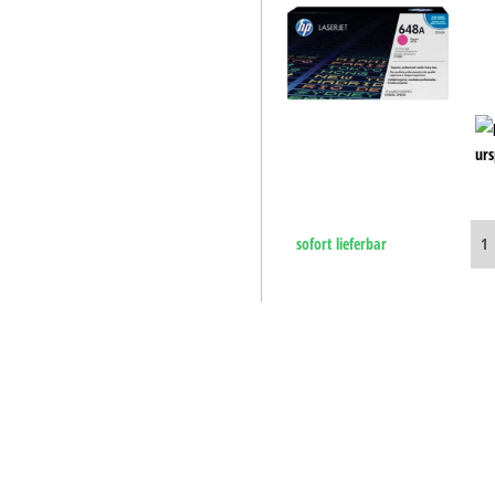
B-Ware
D-Ware
urs
sofort lieferbar