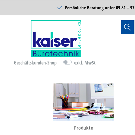
Schulbedarf
Persönliche Beratung unter
09 81 – 97
Reinigung & Hygiene
Catering & Food
Technik
Lager- &
Betriebsausstattung
Geschäftskunden-Shop
exkl. MwSt
B-Ware
D-Ware
Bürobedarf
Produkte
Büromöbel & Einrichten