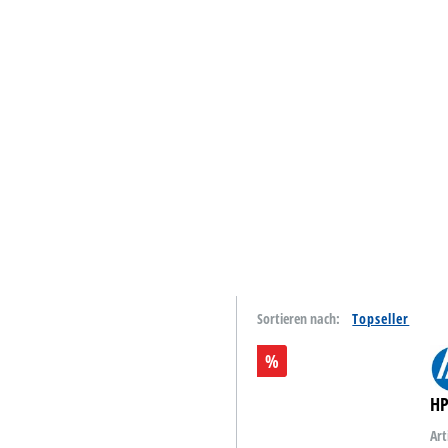
Tinte & Toner
Home & Living
Schreiben & Papeterie
Papiere
Basteln & Kreativ
Schulbedarf
Reinigung & Hygiene
Sortieren nach:
Catering & Food
%
Technik
HP
Lager- &
Betriebsausstattung
Art