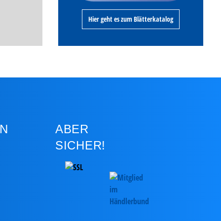
Hier geht es zum Blätterkatalog
N
ABER
SICHER!