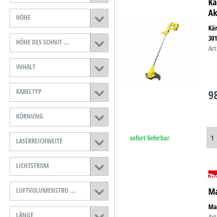
Kä
Ak
HÖHE
Kär
301
HÖHE DES SCHNIT ...
Art
INHALT
KABELTYP
9
KÖRNUNG
sofort lieferbar
LASERREICHWEITE
LICHTSTROM
LUFTVOLUMENSTRO ...
Ma
Mak
LÄNGE
Art