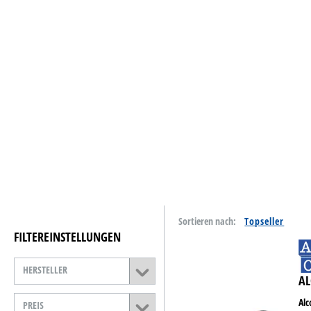
Tinte & Toner
Home & Living
Schreiben & Papeterie
Papiere
Basteln & Kreativ
Schulbedarf
Reinigung & Hygiene
Sortieren nach:
Catering & Food
FILTEREINSTELLUNGEN
Technik
HERSTELLER
AL
Lager- &
Betriebsausstattung
Alc
PREIS