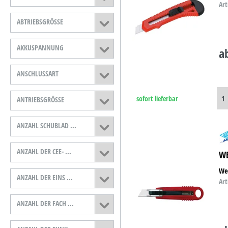
Art
B-Ware
ABTRIEBSGRÖSSE
D-Ware
AKKUSPANNUNG
a
ANSCHLUSSART
sofort lieferbar
ANTRIEBSGRÖSSE
ANZAHL SCHUBLAD ...
ANZAHL DER CEE- ...
WE
Wed
ANZAHL DER EINS ...
Art
ANZAHL DER FACH ...