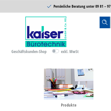
Schulbedarf
Persönliche Beratung unter
09 81 – 97
Reinigung & Hygiene
Catering & Food
Technik
Lager- &
Betriebsausstattung
Geschäftskunden-Shop
exkl. MwSt
B-Ware
D-Ware
Bürobedarf
Produkte
Büromöbel & Einrichten