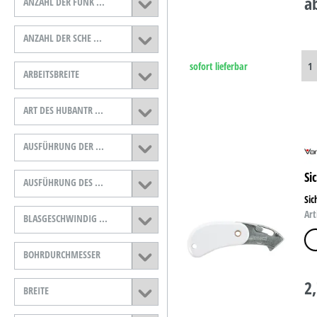
a
ANZAHL DER FUNK ...
ANZAHL DER SCHE ...
sofort lieferbar
ARBEITSBREITE
ART DES HUBANTR ...
AUSFÜHRUNG DER ...
Si
AUSFÜHRUNG DES ...
Sic
Art
BLASGESCHWINDIG ...
we
BOHRDURCHMESSER
2
BREITE