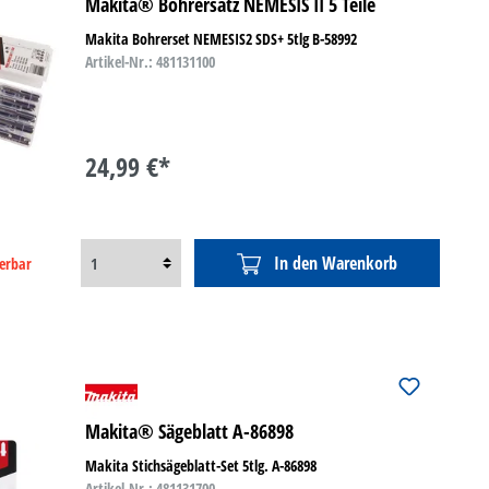
Makita® Bohrersatz NEMESIS II 5 Teile
Makita Bohrerset NEMESIS2 SDS+ 5tlg B-58992
Artikel-Nr.: 481131100
24,99 €*
In den Warenkorb
ferbar
Makita® Sägeblatt A-86898
Makita Stichsägeblatt-Set 5tlg. A-86898
Artikel-Nr.: 481131700