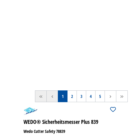
<<
<
1
2
3
4
5
>
>>
WEDO® Sicherheitsmesser Plus 839
Wedo Cutter Safety 78839