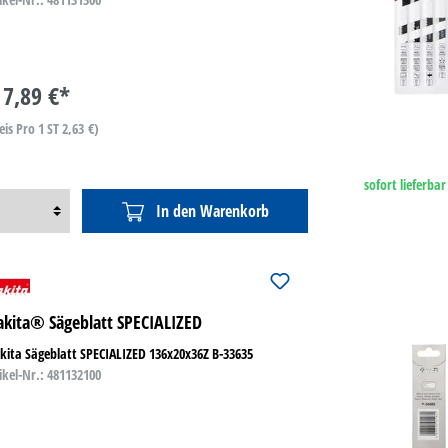
7,89 €*
eis Pro 1 ST 2,63 €)
sofort lieferbar
In den Warenkorb
kita® Sägeblatt SPECIALIZED
ita Sägeblatt SPECIALIZED 136x20x36Z B-33635
ikel-Nr.: 481132100