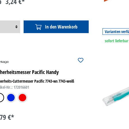
b
3,24 €*
In den Warenkorb
Varianten verf
sofort lieferbar
cherheitsmesser Pacific Handy
herheits-Cuttermesser Pacific 7743-ws 7743-weiß
ikel-Nr.: 172016601
iß
blau
rot
,79 €*