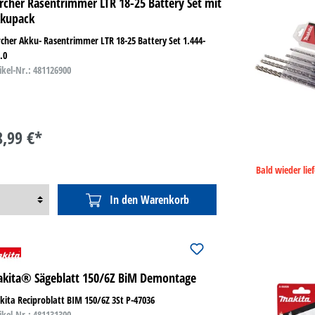
rcher Rasentrimmer LTR 18-25 Battery Set mit
kupack
cher Akku- Rasentrimmer LTR 18-25 Battery Set 1.444-
.0
ikel-Nr.: 481126900
8,99 €*
Bald wieder lie
In den Warenkorb
kita® Sägeblatt 150/6Z BiM Demontage
ita Reciproblatt BIM 150/6Z 3St P-47036
ikel-Nr.: 481131300