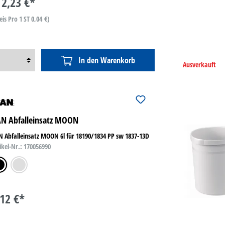
2,23 €*
eis Pro 1 ST 0,04 €)
In den Warenkorb
Ausverkauft
N Abfalleinsatz MOON
 Abfalleinsatz MOON 6l für 18190/1834 PP sw 1837-13D
ikel-Nr.: 170056990
warz
lichtgrau
,12 €*