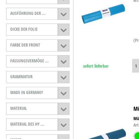
Art
B-Ware
AUSFÜHRUNG DER ...
D-Ware
DICKE DER FOLIE
(Pr
FARBE DER FRONT
FASSUNGSVERMÖGE ...
sofort lieferbar
GRAMMATUR
MADE IN GERMANY
Mü
MATERIAL
Mül
MATERIAL DES HY ...
Art
gr