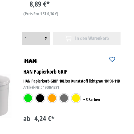
8,89 €*
(Preis Pro 1 ST 0,36 €)
In den Warenkorb
HAN Papierkorb GRIP
HAN Papierkorb GRIP 18Liter Kunststoff lichtgrau 18190-11D
Artikel-Nr.: 170064581
grün
schwarz
orange
dunkelgrau
gelb
+ 3 Farben
ab
4,24 €*