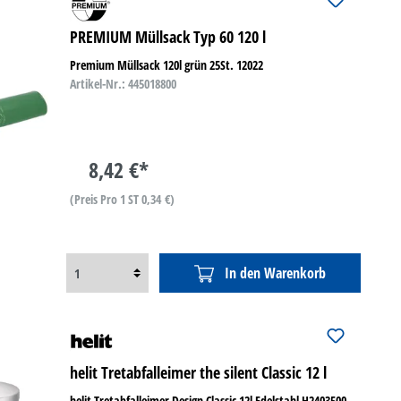
PREMIUM Müllsack Typ 60 120 l
Premium Müllsack 120l grün 25St. 12022
Artikel-Nr.: 445018800
8,42 €*
(Preis Pro 1 ST 0,34 €)
In den Warenkorb
helit Tretabfalleimer the silent Classic 12 l
helit Tretabfalleimer Design Classic 12l Edelstahl H2403500