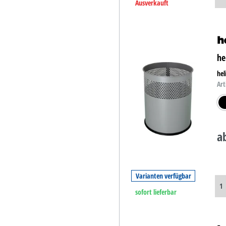
Ausverkauft
he
hel
Art
sch
a
Varianten verfügbar
sofort lieferbar