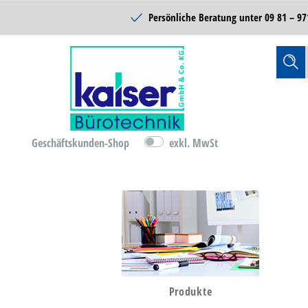
Schulbedarf
Persönliche Beratung unter
09 81 – 97
Reinigung & Hygiene
Catering & Food
Technik
Lager- &
Betriebsausstattung
Geschäftskunden-Shop
exkl. MwSt
B-Ware
D-Ware
Bürobedarf
Produkte
Büromöbel & Einrichten