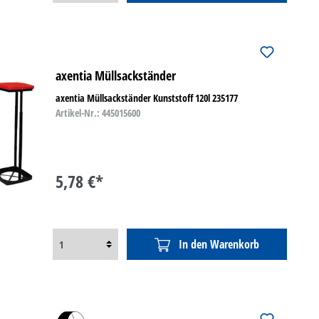
axentia Müllsackständer
axentia Müllsackständer Kunststoff 120l 235177
Artikel-Nr.: 445015600
5,78 €*
In den Warenkorb