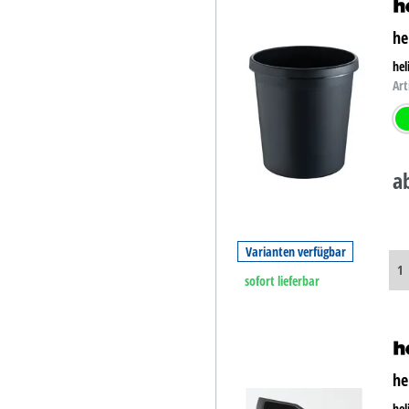
he
hel
Art
gr
a
Varianten verfügbar
sofort lieferbar
he
hel