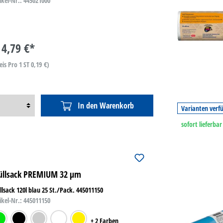
ikel-Nr.: 445021000
4,79 €*
eis Pro 1 ST 0,19 €)
In den Warenkorb
Varianten verf
sofort lieferbar
llsack PREMIUM 32 µm
lsack 120l blau 25 St./Pack. 445011150
ikel-Nr.: 445011150
ün
schwarz
grau
weiß
gelb
+ 2 Farben