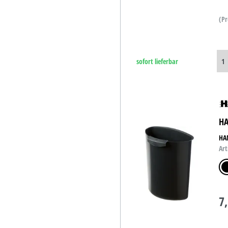
(Pr
sofort lieferbar
HA
HAN
Art
sch
7