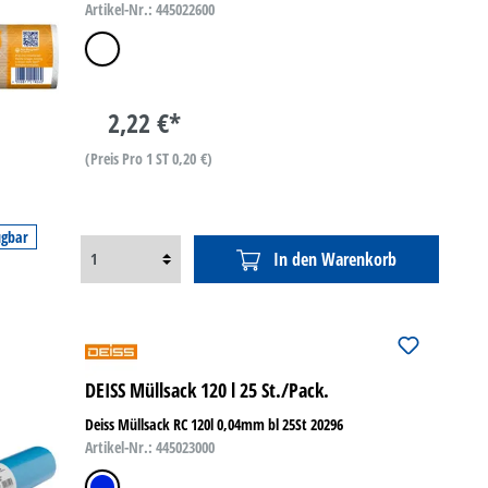
Artikel-Nr.: 445022600
weiß
2,22 €*
(Preis Pro 1 ST 0,20 €)
ügbar
In den Warenkorb
DEISS Müllsack 120 l 25 St./Pack.
Deiss Müllsack RC 120l 0,04mm bl 25St 20296
Artikel-Nr.: 445023000
blau