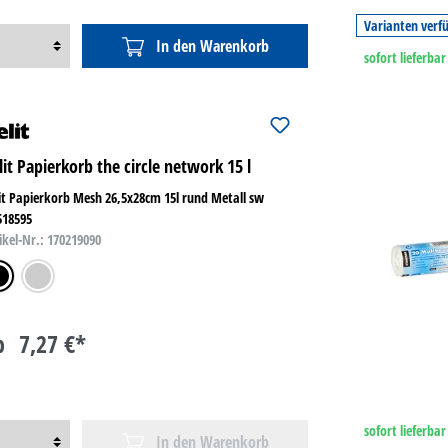
Varianten verf
In den Warenkorb
sofort lieferbar
lit Papierkorb the circle network 15 l
it Papierkorb Mesh 26,5x28cm 15l rund Metall sw
518595
ikel-Nr.: 170219090
warz
silber
b
7,27 €*
sofort lieferbar
In den Warenkorb