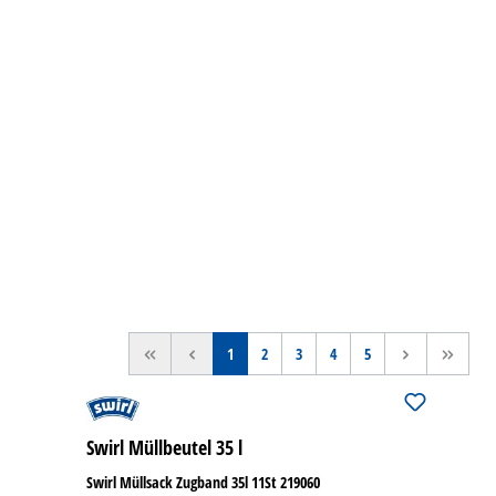
<<
<
1
2
3
4
5
>
>>
Swirl Müllbeutel 35 l
Swirl Müllsack Zugband 35l 11St 219060