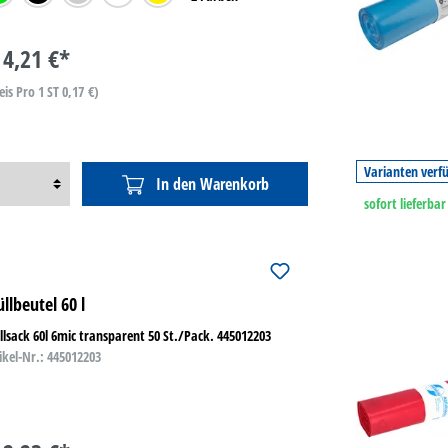
4,21 €*
eis Pro 1 ST 0,17 €)
Varianten verf
In den Warenkorb
sofort lieferbar
llbeutel 60 l
lsack 60l 6mic transparent 50 St./Pack. 445012203
ikel-Nr.: 445012203