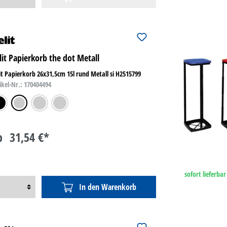
lit Papierkorb the dot Metall
it Papierkorb 26x31,5cm 15l rund Metall si H2515799
ikel-Nr.: 170404494
warz
silber
grau
edelstahl
b
31,54 €*
sofort lieferbar
In den Warenkorb