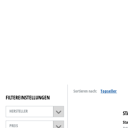
Tinte & Toner
Home & Living
Schreiben & Papeterie
Papiere
Basteln & Kreativ
Schulbedarf
Reinigung & Hygiene
Sortieren nach:
Catering & Food
FILTEREINSTELLUNGEN
Technik
HERSTELLER
ST
Lager- &
Betriebsausstattung
Sta
PREIS