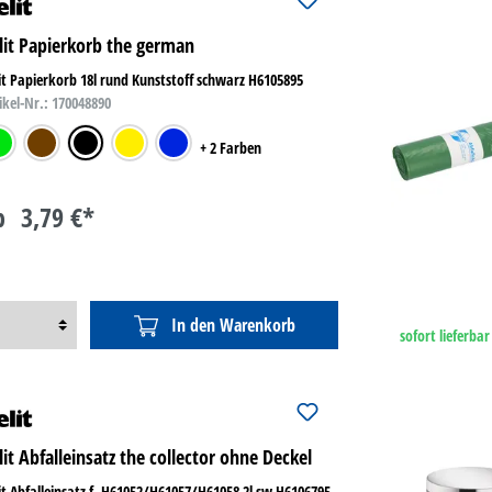
lit Papierkorb the german
it Papierkorb 18l rund Kunststoff schwarz H6105895
ikel-Nr.: 170048890
ün
braun
schwarz
gelb
blau
+ 2 Farben
b
3,79 €*
In den Warenkorb
sofort lieferbar
lit Abfalleinsatz the collector ohne Deckel
it Abfalleinsatz f. H61052/H61057/H61058 2l sw H6106795