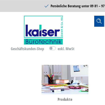
Schulbedarf
Persönliche Beratung unter
09 81 – 97
Reinigung & Hygiene
Catering & Food
Technik
Lager- &
Betriebsausstattung
Geschäftskunden-Shop
exkl. MwSt
B-Ware
D-Ware
Bürobedarf
Produkte
Büromöbel & Einrichten