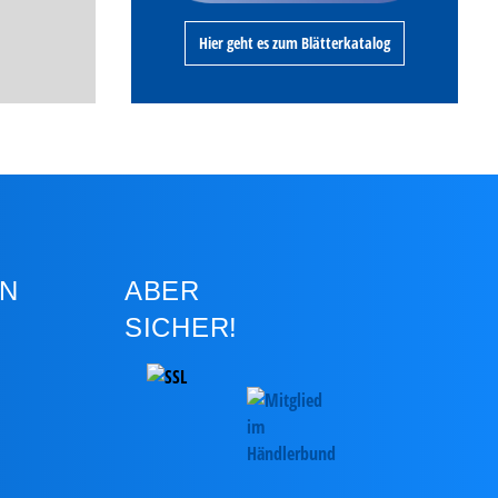
Hier geht es zum Blätterkatalog
N
ABER
SICHER!