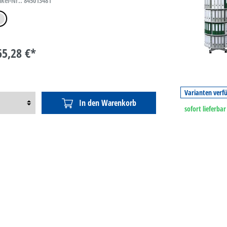
ikel-Nr.: 845013481
tgrau
65,28 €*
Varianten verf
In den Warenkorb
sofort lieferbar