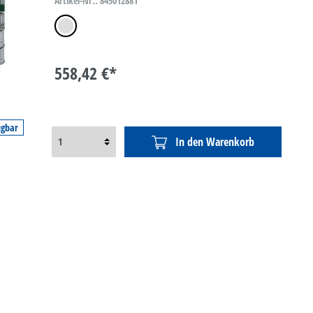
Artikel-Nr.: 845012881
lichtgrau
558,42 €*
ügbar
In den Warenkorb