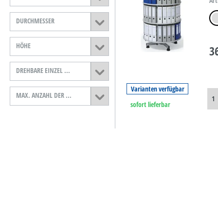
Art
B-Ware
lich
DURCHMESSER
D-Ware
HÖHE
3
DREHBARE EINZEL ...
Varianten verfügbar
MAX. ANZAHL DER ...
sofort lieferbar