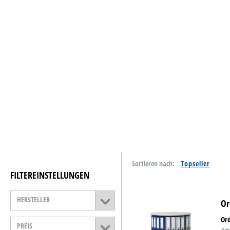
Tinte & Toner
Home & Living
Schreiben & Papeterie
Papiere
Basteln & Kreativ
Schulbedarf
Reinigung & Hygiene
Sortieren nach:
Catering & Food
FILTEREINSTELLUNGEN
Technik
HERSTELLER
Or
Lager- &
Betriebsausstattung
Or
PREIS