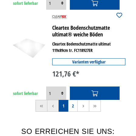
sofort lieferbar
Cleartex Bodenschutzmatte
ultimat® weiche Böden
Cleartex Bodenschutzmatte ultimat
119x89cm tr. FC118927ER
Varianten verfügbar
121,76 €*
sofort lieferbar
<<
<
1
2
>
>>
SO ERREICHEN SIE UNS: