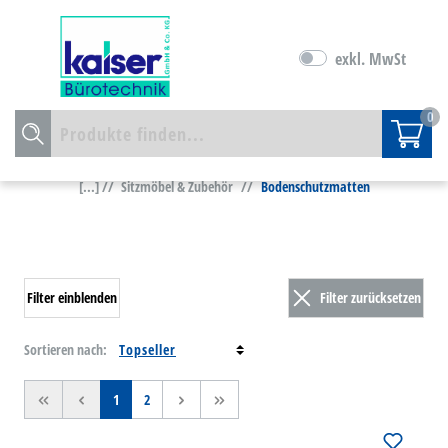
exkl. MwSt
0
[...] //
Sitzmöbel & Zubehör
//
Bodenschutzmatten
Filter einblenden
Filter zurücksetzen
Sortieren nach:
<<
<
1
2
>
>>