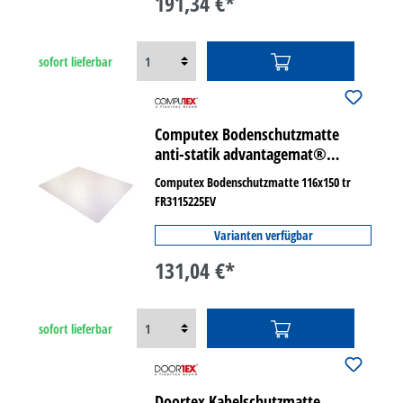
191,34 €*
sofort lieferbar
Computex Bodenschutzmatte
anti-statik advantagemat®
weiche Böden rechteckig
Computex Bodenschutzmatte 116x150 tr
FR3115225EV
Varianten verfügbar
131,04 €*
sofort lieferbar
Doortex Kabelschutzmatte