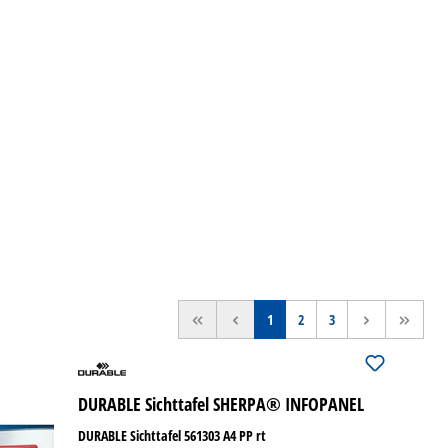
<<
<
1
2
3
>
>>
DURABLE Sichttafel SHERPA® INFOPANEL
DURABLE Sichttafel 561303 A4 PP rt