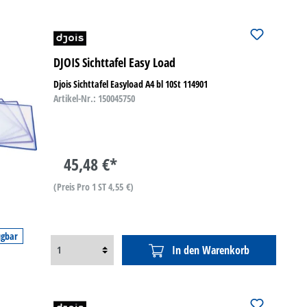
DJOIS Sichttafel Easy Load
Djois Sichttafel Easyload A4 bl 10St 114901
Artikel-Nr.: 150045750
45,48 €*
(Preis Pro 1 ST 4,55 €)
ügbar
In den Warenkorb