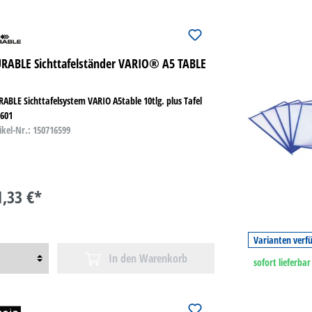
RABLE Sichttafelständer VARIO® A5 TABLE
ABLE Sichttafelsystem VARIO A5table 10tlg. plus Tafel
0601
ikel-Nr.: 150716599
1,33 €*
Varianten verf
In den Warenkorb
sofort lieferbar