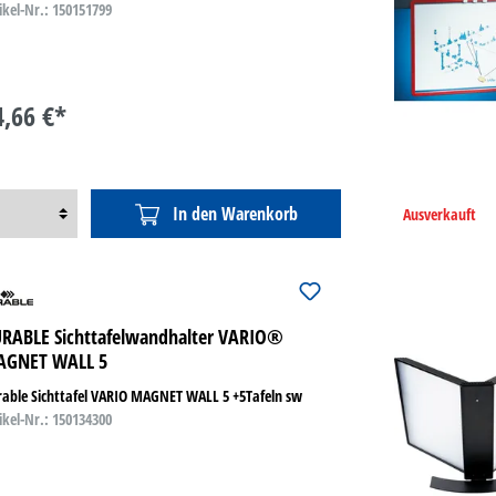
ikel-Nr.: 150151799
4,66 €*
In den Warenkorb
Ausverkauft
RABLE Sichttafelwandhalter VARIO®
AGNET WALL 5
able Sichttafel VARIO MAGNET WALL 5 +5Tafeln sw
ikel-Nr.: 150134300