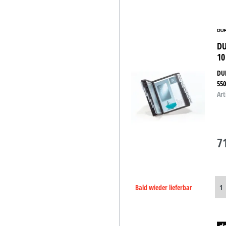
DU
10
DUR
55
Art
7
Bald wieder lieferbar