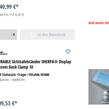
40,99 €*
eis Pro 1 ST 8,20 €)
Bald wieder lie
In den Warenkorb
RABLE Sichttafelständer SHERPA® Display
stem Desk Clamp 10
 Tischstativ +Träger +10Tafeln 581800
ikel-Nr.: 150090799
09,53 €*