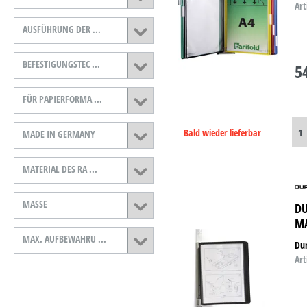
Art
B-Ware
AUSFÜHRUNG DER ...
D-Ware
BEFESTIGUNGSTEC ...
5
FÜR PAPIERFORMA ...
Bald wieder lieferbar
MADE IN GERMANY
MATERIAL DES RA ...
MASSE
DU
M
MAX. AUFBEWAHRU ...
Dur
Art