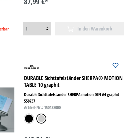
87,99 €*
In den Warenkorb
ferbar
DURABLE Sichttafelständer SHERPA® MOTION
TABLE 10 graphit
Durable Sichttafelständer SHERPA motion DIN A4 graphit
558737
Artikel-Nr.: 150138000
schwarz
graphit