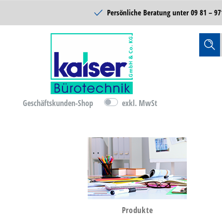
Schulbedarf
Persönliche Beratung unter
09 81 – 97
Reinigung & Hygiene
Catering & Food
Technik
Lager- &
Betriebsausstattung
Geschäftskunden-Shop
exkl. MwSt
B-Ware
D-Ware
Bürobedarf
Produkte
Büromöbel & Einrichten