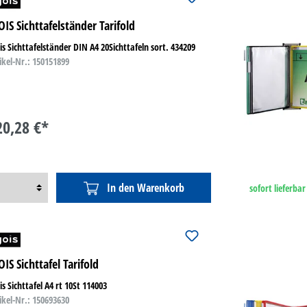
OIS Sichttafelständer Tarifold
is Sichttafelständer DIN A4 20Sichttafeln sort. 434209
ikel-Nr.: 150151899
20,28 €*
In den Warenkorb
sofort lieferbar
OIS Sichttafel Tarifold
is Sichttafel A4 rt 10St 114003
ikel-Nr.: 150693630