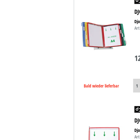
DJ
Djo
Art
1
Bald wieder lieferbar
DJ
Djo
Art