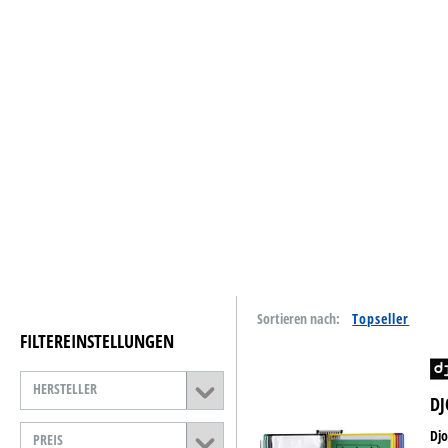
Tinte & Toner
Home & Living
Schreiben & Papeterie
Papiere
Basteln & Kreativ
Schulbedarf
Reinigung & Hygiene
Sortieren nach:
Catering & Food
FILTEREINSTELLUNGEN
Technik
HERSTELLER
DJ
Lager- &
Betriebsausstattung
Djo
PREIS