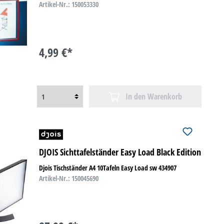
Artikel-Nr.: 150053330
4,99 €*
In den Warenkorb
DJOIS Sichttafelständer Easy Load Black Edition
Djois Tischständer A4 10Tafeln Easy Load sw 434907
Artikel-Nr.: 150045690