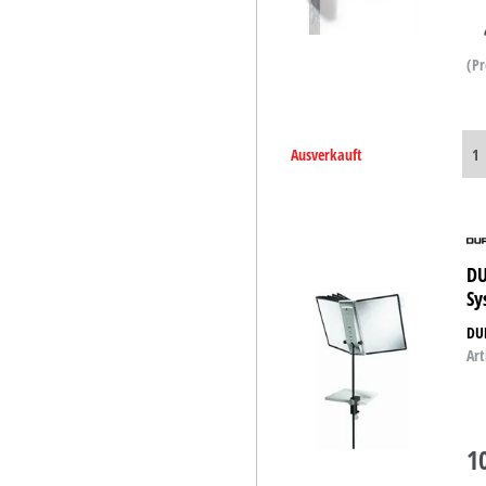
(Pr
Ausverkauft
DU
Sy
DUR
Art
1