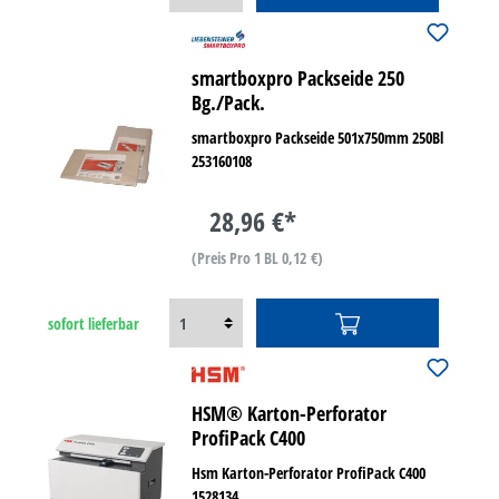
smartboxpro Packseide 250
Bg./Pack.
smartboxpro Packseide 501x750mm 250Bl
253160108
28,96 €*
(Preis Pro 1 BL 0,12 €)
sofort lieferbar
HSM® Karton-Perforator
ProfiPack C400
Hsm Karton-Perforator ProfiPack C400
1528134