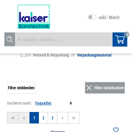
exkl. MwSt
0
[...] //
Versand & Verpackung
//
Verpackungsmaterial
Filter einblenden
Filter zurücksetzen
Sortieren nach:
<<
<
1
2
3
>
>>