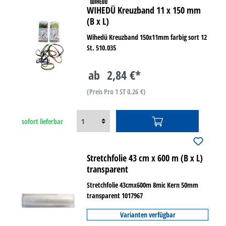
WIHEDÜ Kreuzband 11 x 150 mm
(B x L)
Wihedü Kreuzband 150x11mm farbig sort 12
St. 510.035
ab
2,84 €*
(Preis Pro 1 ST 0,26 €)
sofort lieferbar
Stretchfolie 43 cm x 600 m (B x L)
transparent
Stretchfolie 43cmx600m 8mic Kern 50mm
transparent 1017967
Varianten verfügbar