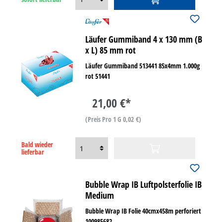
Läufer Gummiband 4 x 130 mm (B
x L) 85 mm rot
Läufer Gummiband 513441 85x4mm 1.000g
rot 51441
21,00 €*
(Preis Pro 1 G 0,02 €)
Bald wieder
lieferbar
Bubble Wrap IB Luftpolsterfolie IB
Medium
Bubble Wrap IB Folie 40cmx458m perforiert
100985682