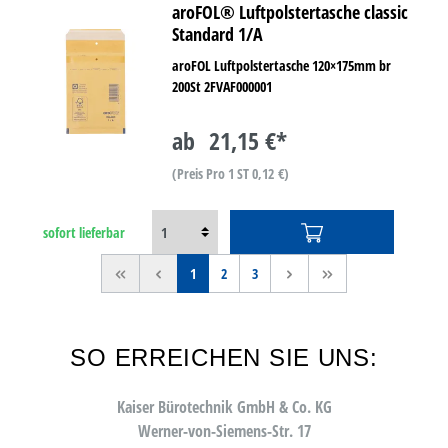
aroFOL® Luftpolstertasche classic
Standard 1/A
aroFOL Luftpolstertasche 120×175mm br
200St 2FVAF000001
ab
21,15 €*
(Preis Pro 1 ST 0,12 €)
sofort lieferbar
<<
<
1
2
3
>
>>
SO ERREICHEN SIE UNS:
Kaiser Bürotechnik GmbH & Co. KG
Werner-von-Siemens-Str. 17