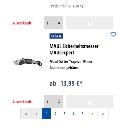
(Preis Pro 1 ST 4,10 €)
Ausverkauft
MAUL Sicherheitsmesser
MAULexpert
Maul Cutter Trapeze 19mm
Aluminiumgehäuse
ab
13,99 €*
Ausverkauft
<<
<
1
2
3
4
5
>
>>