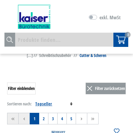
exkl. MwSt
0
[...] //
Schreibtischzubehör
//
Cutter & Scheren
Filter einblenden
Filter zurücksetzen
Sortieren nach:
<<
<
1
2
3
4
5
>
>>