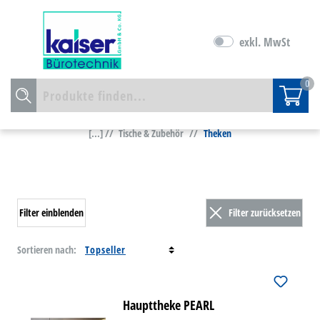
exkl. MwSt
0
[...] //
Tische & Zubehör
//
Theken
Filter einblenden
Filter zurücksetzen
Sortieren nach:
Haupttheke PEARL