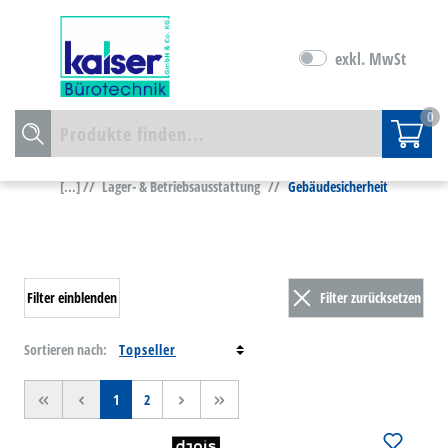
exkl. MwSt
0
[...] //
Lager- & Betriebsausstattung
//
Gebäudesicherheit
Filter einblenden
Filter zurücksetzen
Sortieren nach:
<<
<
1
2
>
>>