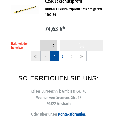
C25R Eckschutzprofil
DURABLE Eckschutzprofil C25R 1m ge/sw
1100130
74,63 €*
Bald wieder
lieferbar
<<
<
1
2
>
>>
SO ERREICHEN SIE UNS:
Kaiser Bürotechnik GmbH & Co. KG
Werner-von-Siemens-Str. 17
91522 Ansbach
Oder über unser
Kontaktformular
.