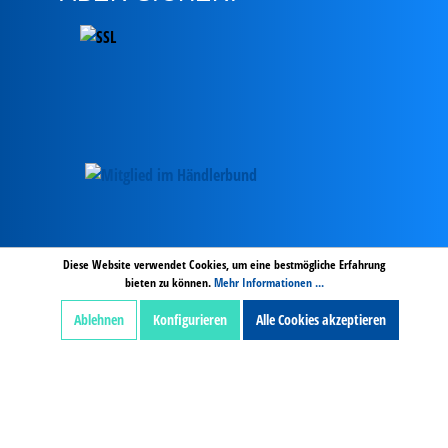
AGB
Hinweise zur Batterieentsorgung
Zahlung und Versand
Diese Website verwendet Cookies, um eine bestmögliche Erfahrung
bieten zu können.
Mehr Informationen ...
Widerrufsbelehrung digitale Inhalte
Widerruf
Impressum
Datenschutz
Ablehnen
Konfigurieren
Alle Cookies akzeptieren
Alle Preise exkl. gesetzl. Mehrwertsteuer zzgl.
Versandkosten und ggf Nachnamegebühren, wenn
nicht anders beschrieben.