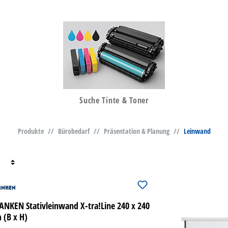
Suche Tinte & Toner
Produkte
//
Bürobedarf
//
Präsentation & Planung
//
Leinwand
ANKEN Stativleinwand X-tra!Line 240 x 240
 (B x H)