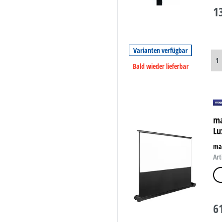
1
Varianten verfügbar
Bald wieder lieferbar
ma
Lu
ma
Art
matt
6