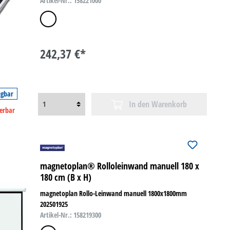
Artikel-Nr.: 158221000
weiß
242,37 €*
ügbar
In den Warenkorb
ferbar
magnetoplan® Rolloleinwand manuell 180 x
180 cm (B x H)
magnetoplan Rollo-Leinwand manuell 1800x1800mm
202501925
Artikel-Nr.: 158219300