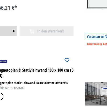
66,21 €*
In den Warenkorb
Varianten verf
Bald wieder lie
gnetoplan® Stativleinwand 180 x 180 cm (B
H)
gnetoplan Stativ-Leinwand 1800x1800mm 202501934
ikel-Nr.: 158220200
weiß