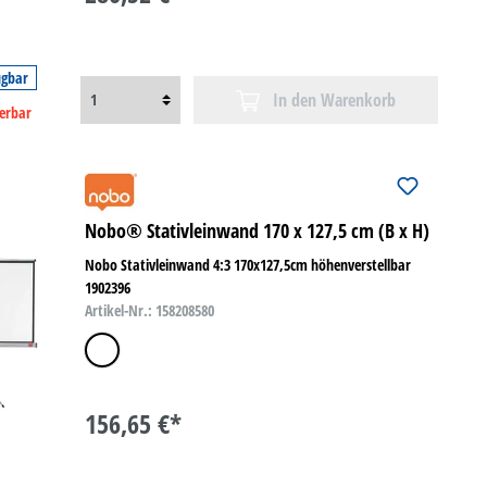
ügbar
In den Warenkorb
ferbar
Nobo® Stativleinwand 170 x 127,5 cm (B x H)
Nobo Stativleinwand 4:3 170x127,5cm höhenverstellbar
1902396
Artikel-Nr.: 158208580
weiß
156,65 €*