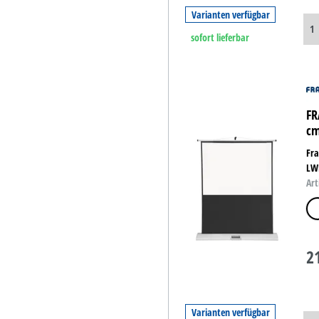
Varianten verfügbar
sofort lieferbar
FR
cm
Fra
LW
Art
we
2
Varianten verfügbar