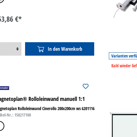
53,86 €*
In den Warenkorb
Varianten verf
Bald wieder lie
gnetoplan® Rolloleinwand manuell 1:1
netoplan Rolloleinwand Cinerollo 200x200cm ws 6201116
ikel-Nr.: 158217100
iß