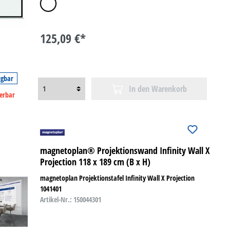
weiß
125,09 €*
ügbar
In den Warenkorb
ferbar
magnetoplan® Projektionswand Infinity Wall X
Projection 118 x 189 cm (B x H)
magnetoplan Projektionstafel Infinity Wall X Projection
1041401
Artikel-Nr.: 150044301