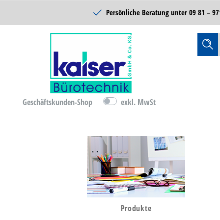
Schulbedarf
Persönliche Beratung unter
09 81 – 97
Reinigung & Hygiene
Catering & Food
Technik
Lager- &
Betriebsausstattung
Geschäftskunden-Shop
exkl. MwSt
B-Ware
D-Ware
Bürobedarf
Produkte
Büromöbel & Einrichten