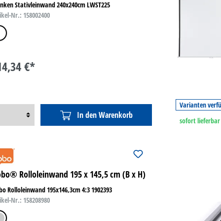
anken Stativleinwand 240x240cm LWST225
ikel-Nr.: 158002400
iß
14,34 €*
Varianten verf
In den Warenkorb
sofort lieferbar
bo® Rolloleinwand 195 x 145,5 cm (B x H)
o Rolloleinwand 195x146,3cm 4:3 1902393
ikel-Nr.: 158208980
ber