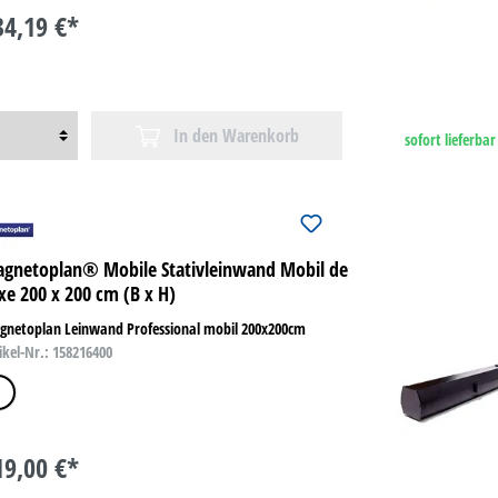
34,19 €*
In den Warenkorb
sofort lieferbar
gnetoplan® Mobile Stativleinwand Mobil de
xe 200 x 200 cm (B x H)
gnetoplan Leinwand Professional mobil 200x200cm
ikel-Nr.: 158216400
weiß
19,00 €*