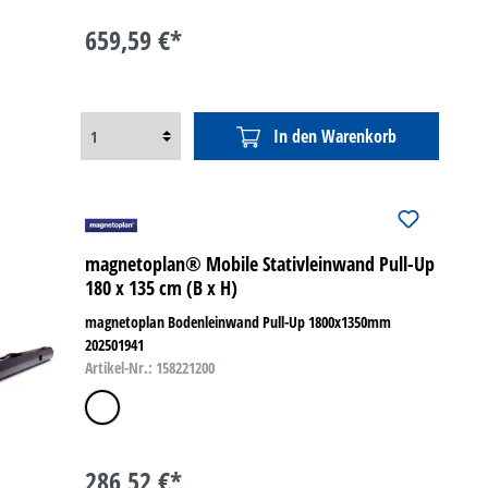
659,59 €*
In den Warenkorb
magnetoplan® Mobile Stativleinwand Pull-Up
180 x 135 cm (B x H)
magnetoplan Bodenleinwand Pull-Up 1800x1350mm
202501941
Artikel-Nr.: 158221200
mattweiß
286,52 €*