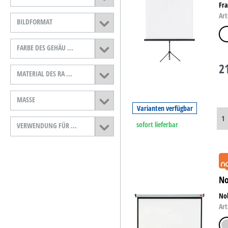
Fr
B-Ware
Art
BILDFORMAT
D-Ware
we
FARBE DES GEHÄU ...
2
MATERIAL DES RA ...
MASSE
Varianten verfügbar
sofort lieferbar
VERWENDUNG FÜR ...
No
Nob
Art
sil