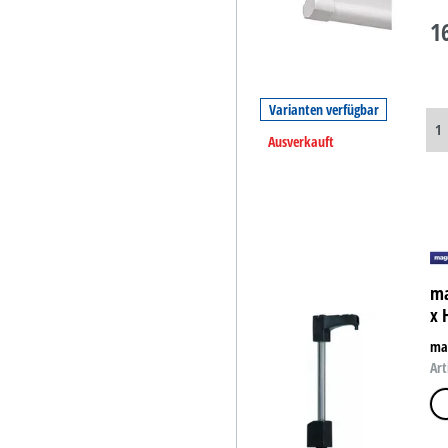
1
Varianten verfügbar
Ausverkauft
ma
x 
ma
Art
matt