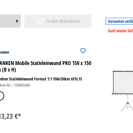
In den Warenkorb
Varianten verf
Bald wieder lie
ANKEN Mobile Stativleinwand PRO 150 x 150
 (B x H)
nken Stativleinwand Format 1:1 150x150cm XFSL15
ikel-Nr.: 158005400
iß
13,23 €*