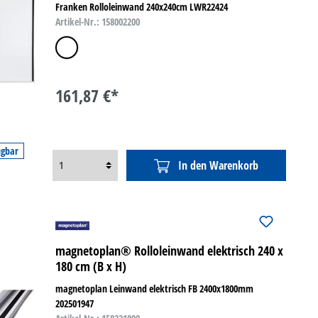
Franken Rolloleinwand 240x240cm LWR22424
Artikel-Nr.: 158002200
weiß
161,87 €*
ügbar
In den Warenkorb
magnetoplan® Rolloleinwand elektrisch 240 x
180 cm (B x H)
magnetoplan Leinwand elektrisch FB 2400x1800mm
202501947