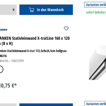
Varianten verf
In den Warenkorb
sofort lieferbar
ANKEN Stativleinwand X-tra!Line 160 x 120
 (B x H)
nken Stativleinwand X-tra! 172,5x9x24,5cm hellgrau
M216
ikel-Nr.: 158213781
iß
10,75 €*
Varianten verf