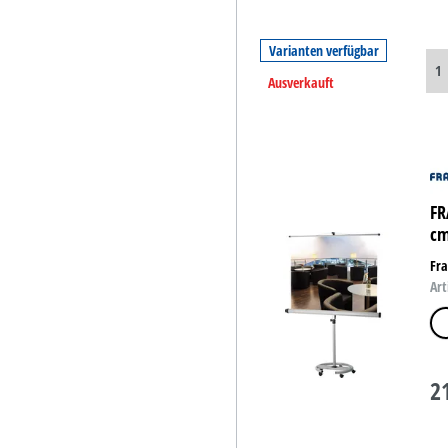
Varianten verfügbar
Ausverkauft
FR
cm
Fra
Art
we
2