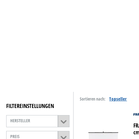
Tinte & Toner
Home & Living
Schreiben & Papeterie
Papiere
Basteln & Kreativ
Schulbedarf
Reinigung & Hygiene
Sortieren nach:
Catering & Food
FILTEREINSTELLUNGEN
Technik
HERSTELLER
FR
Lager- &
Betriebsausstattung
cm
PREIS