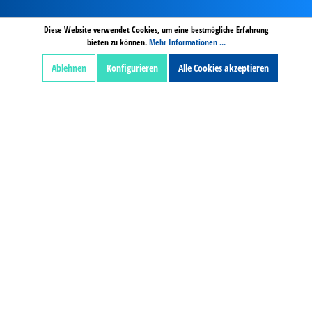
AGB
Hinweise zur Batterieentsorgung
Zahlung und Versand
Diese Website verwendet Cookies, um eine bestmögliche Erfahrung
bieten zu können.
Mehr Informationen ...
Widerrufsbelehrung digitale Inhalte
Widerruf
Impressum
Datenschutz
Ablehnen
Konfigurieren
Alle Cookies akzeptieren
Alle Preise exkl. gesetzl. Mehrwertsteuer zzgl.
Versandkosten und ggf Nachnamegebühren, wenn
nicht anders beschrieben.
***Von der Gratisartikel Berechnung ausgeschlossen.
© Copyright 2024 by Kaiser Bürotechnik GmbH & Co.
KG - Alle Rechte vorbehalten.