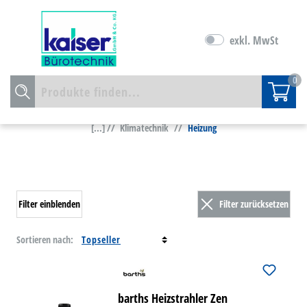
exkl. MwSt
0
[...] //
Klimatechnik
//
Heizung
Filter einblenden
Filter zurücksetzen
Sortieren nach:
barths Heizstrahler Zen