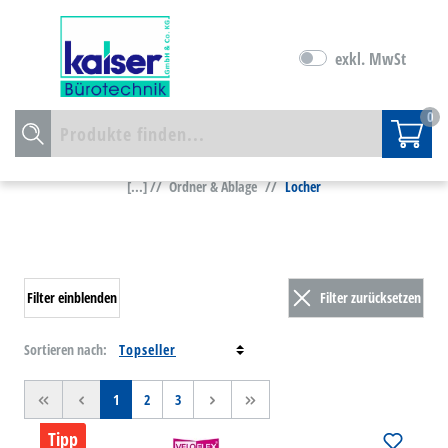
exkl. MwSt
0
[...] //
Ordner & Ablage
//
Locher
Filter einblenden
Filter zurücksetzen
Sortieren nach:
<<
<
1
2
3
>
>>
Tipp