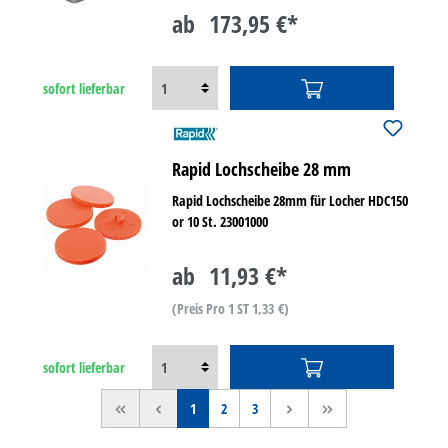
ab
173,95 €*
sofort lieferbar
Rapid Lochscheibe 28 mm
Rapid Lochscheibe 28mm für Locher HDC150
or 10 St. 23001000
ab
11,93 €*
(Preis Pro 1 ST 1,33 €)
sofort lieferbar
<<
<
1
2
3
>
>>