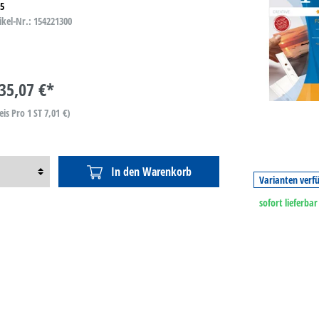
/5
ikel-Nr.: 154221300
35,07 €*
eis Pro 1 ST 7,01 €)
In den Warenkorb
Varianten verf
sofort lieferbar