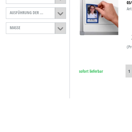
03
B-Ware
Art
AUSFÜHRUNG DER ...
D-Ware
MASSE
(Pr
sofort lieferbar