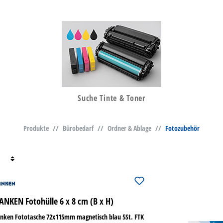
Suche Tinte & Toner
Produkte
//
Bürobedarf
//
Ordner & Ablage
//
Fotozubehör
ANKEN Fotohülle 6 x 8 cm (B x H)
anken Fototasche 72x115mm magnetisch blau 5St. FTK