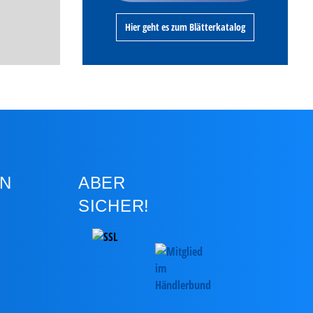
Hier geht es zum Blätterkatalog
N
ABER
SICHER!