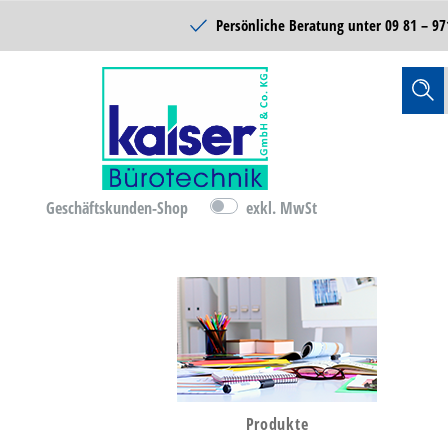
Schulbedarf
Persönliche Beratung unter
09 81 – 97
Reinigung & Hygiene
Catering & Food
Technik
Lager- &
Betriebsausstattung
Geschäftskunden-Shop
exkl. MwSt
B-Ware
D-Ware
Bürobedarf
Produkte
Büromöbel & Einrichten