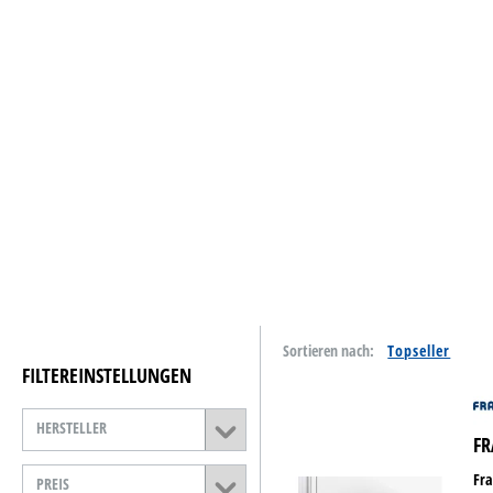
Tinte & Toner
Home & Living
Schreiben & Papeterie
Papiere
Basteln & Kreativ
Schulbedarf
Reinigung & Hygiene
Sortieren nach:
Catering & Food
FILTEREINSTELLUNGEN
Technik
HERSTELLER
FR
Lager- &
Betriebsausstattung
Fr
PREIS