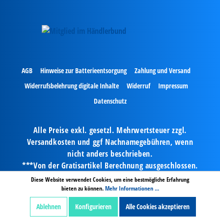
AGB
Hinweise zur Batterieentsorgung
Zahlung und Versand
Widerrufsbelehrung digitale Inhalte
Widerruf
Impressum
Datenschutz
Alle Preise exkl. gesetzl. Mehrwertsteuer zzgl.
Versandkosten und ggf Nachnamegebühren, wenn
nicht anders beschrieben.
***Von der Gratisartikel Berechnung ausgeschlossen.
© Copyright 2024 by Kaiser Bürotechnik GmbH & Co.
Diese Website verwendet Cookies, um eine bestmögliche Erfahrung
KG - Alle Rechte vorbehalten.
bieten zu können.
Mehr Informationen ...
Ablehnen
Konfigurieren
Alle Cookies akzeptieren