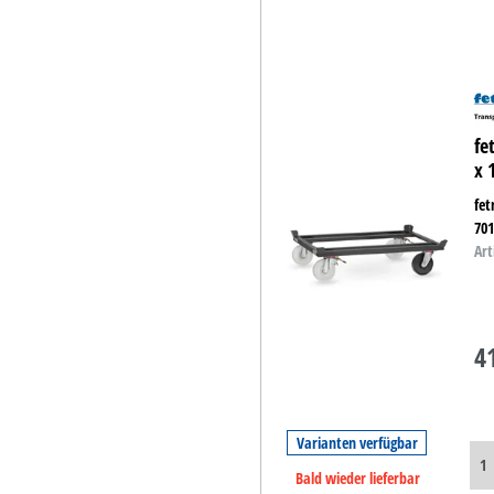
fe
x 
fet
70
Art
4
Varianten verfügbar
Bald wieder lieferbar