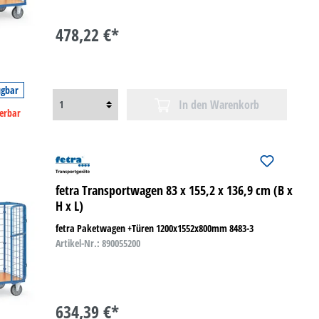
478,22 €*
ügbar
In den Warenkorb
ferbar
fetra Transportwagen 83 x 155,2 x 136,9 cm (B x
H x L)
fetra Paketwagen +Türen 1200x1552x800mm 8483-3
Artikel-Nr.: 890055200
634,39 €*