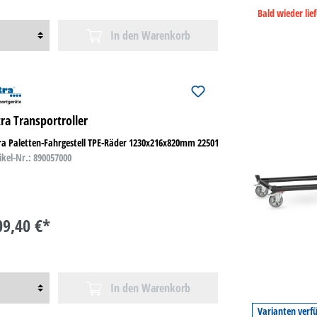
Bald wieder lie
In den Warenkorb
tra Transportroller
ra Paletten-Fahrgestell TPE-Räder 1230x216x820mm 22501
ikel-Nr.: 890057000
09,40 €*
In den Warenkorb
Varianten verf