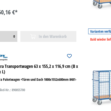
60,16 €*
Varianten verf
In den Warenkorb
Bald wieder lie
tra Transportwagen 63 x 155,2 x 116,9 cm (B x
x L)
tra Paketwagen +Türen und Dach 1000x1552x600mm 8481-
ikel-Nr.: 890055700