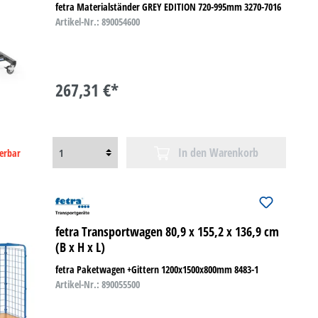
fetra Materialständer GREY EDITION 720-995mm 3270-7016
Artikel-Nr.: 890054600
267,31 €*
In den Warenkorb
ferbar
fetra Transportwagen 80,9 x 155,2 x 136,9 cm
(B x H x L)
fetra Paketwagen +Gittern 1200x1500x800mm 8483-1
Artikel-Nr.: 890055500