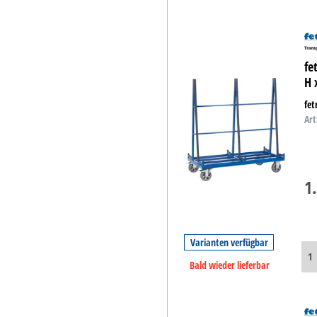
fe
H 
fe
Art
1
Varianten verfügbar
Bald wieder lieferbar