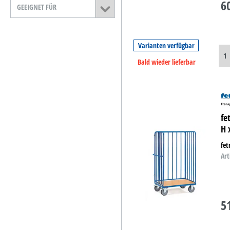
6
GEEIGNET FÜR
Varianten verfügbar
Bald wieder lieferbar
fe
H 
fe
Art
5