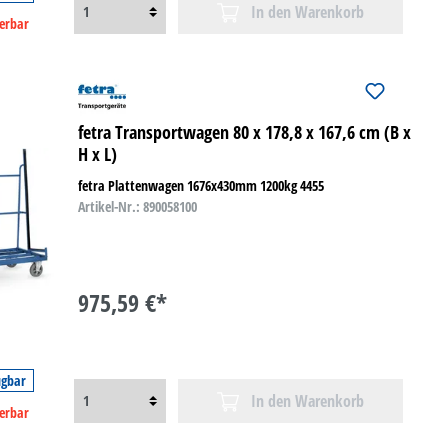
In den Warenkorb
ferbar
fetra Transportwagen 80 x 178,8 x 167,6 cm (B x
H x L)
fetra Plattenwagen 1676x430mm 1200kg 4455
Artikel-Nr.: 890058100
975,59 €*
ügbar
In den Warenkorb
ferbar