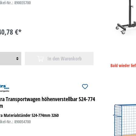
ikel-Nr.: 890035700
40,78 €*
In den Warenkorb
Bald wieder lie
tra Transportwagen höhenverstellbar 524-774
m
ra Materialständer 524-774mm 3260
ikel-Nr.: 890054700