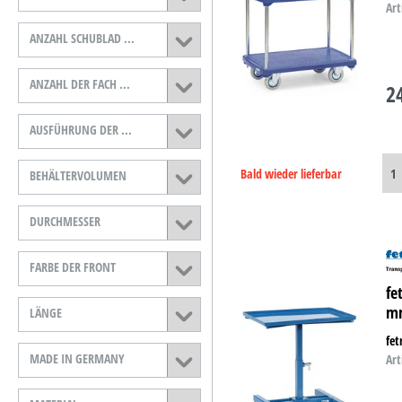
Art
B-Ware
ANZAHL SCHUBLAD ...
D-Ware
ANZAHL DER FACH ...
2
AUSFÜHRUNG DER ...
Bald wieder lieferbar
BEHÄLTERVOLUMEN
DURCHMESSER
FARBE DER FRONT
fe
m
LÄNGE
fet
MADE IN GERMANY
Art