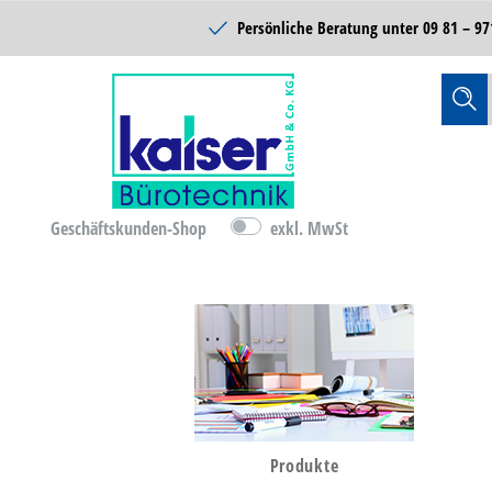
Schulbedarf
Persönliche Beratung unter
09 81 – 97
Reinigung & Hygiene
Catering & Food
Technik
Lager- &
Betriebsausstattung
Geschäftskunden-Shop
exkl. MwSt
B-Ware
D-Ware
Bürobedarf
Produkte
Büromöbel & Einrichten