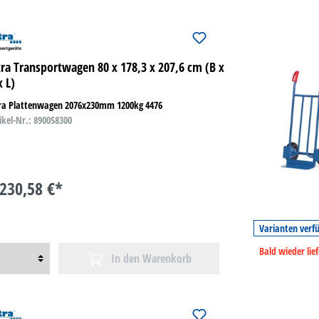
tra Transportwagen 80 x 178,3 x 207,6 cm (B x
x L)
tra Plattenwagen 2076x230mm 1200kg 4476
ikel-Nr.: 890058300
.230,58 €*
Varianten verf
Bald wieder lie
In den Warenkorb