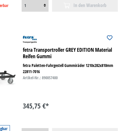
In den Warenkorb
ferbar
fetra Transportroller GREY EDITION Material
Reifen Gummi
fetra Paletten-Fahrgestell Gummiräder 1210x282x810mm
22811-7016
Artikel-Nr.: 890057400
345,75 €*
ügbar