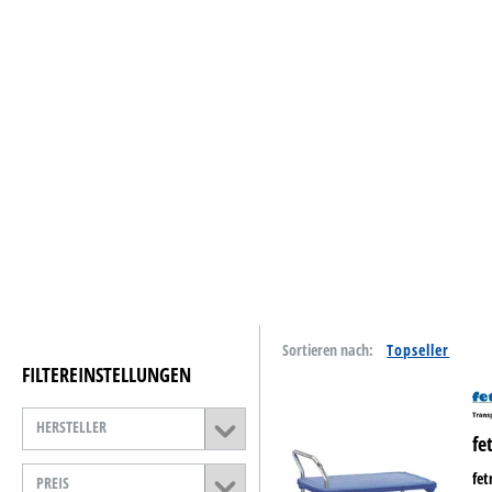
Tinte & Toner
Home & Living
Schreiben & Papeterie
Papiere
Basteln & Kreativ
Schulbedarf
Reinigung & Hygiene
Sortieren nach:
Catering & Food
FILTEREINSTELLUNGEN
Technik
HERSTELLER
fe
Lager- &
Betriebsausstattung
fe
PREIS