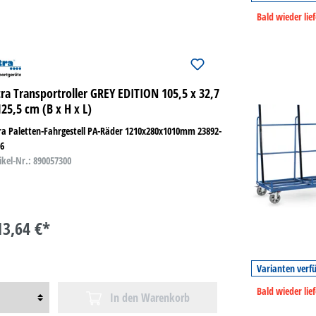
Bald wieder lie
tra Transportroller GREY EDITION 105,5 x 32,7
125,5 cm (B x H x L)
ra Paletten-Fahrgestell PA-Räder 1210x280x1010mm 23892-
16
ikel-Nr.: 890057300
13,64 €*
Varianten verf
Bald wieder lie
In den Warenkorb