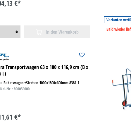
04,13 €*
Varianten verf
Bald wieder lie
In den Warenkorb
tra Transportwagen 63 x 180 x 116,9 cm (B x
x L)
tra Paketwagen +Streben 1000x1800x600mm 8381-1
ikel-Nr.: 890056000
11,61 €*