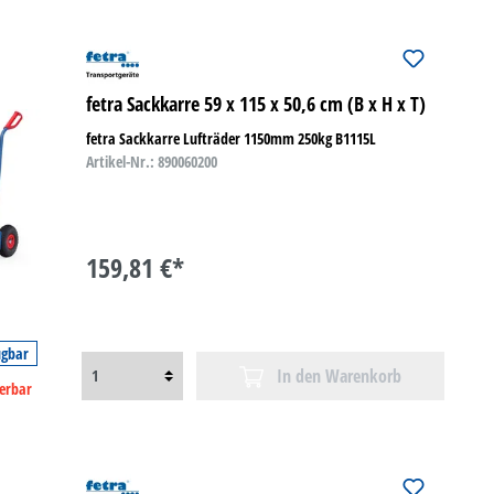
fetra Sackkarre 59 x 115 x 50,6 cm (B x H x T)
fetra Sackkarre Lufträder 1150mm 250kg B1115L
Artikel-Nr.: 890060200
159,81 €*
ügbar
In den Warenkorb
ferbar