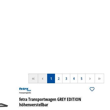
<<
<
1
2
3
4
5
>
>>
fetra Transportwagen GREY EDITION
höhenverstellbar