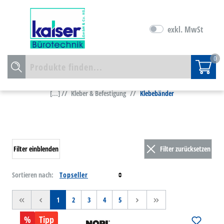
exkl. MwSt
0
[...] //
Kleber & Befestigung
//
Klebebänder
Filter einblenden
Filter zurücksetzen
Sortieren nach:
<<
<
1
2
3
4
5
>
>>
%
Tipp