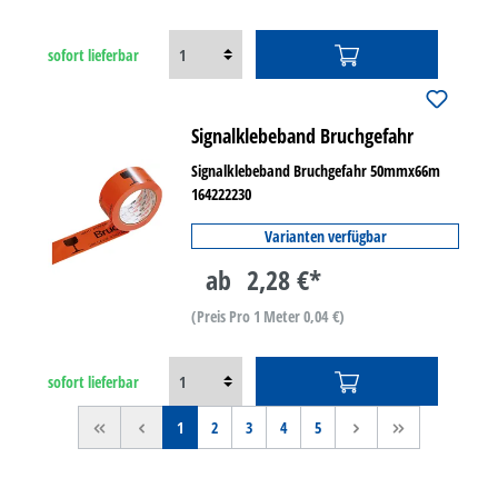
sofort lieferbar
Signalklebeband Bruchgefahr
Signalklebeband Bruchgefahr 50mmx66m
164222230
Varianten verfügbar
ab
2,28 €*
(Preis Pro 1 Meter 0,04 €)
sofort lieferbar
<<
<
1
2
3
4
5
>
>>