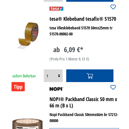
tesa® Klebeband tesafix® 51570
tesa Vliesklebeband 51570 50mx25mm tr
51570-00002-00
ab
6,09 €*
(Preis Pro 1 Meter 0,13 €)
sofort lieferbar
Tipp
NOPI® Packband Classic 50 mm x
66 m (B x L)
Nopi Packband Classic 50mmx66m br 57212-
00000