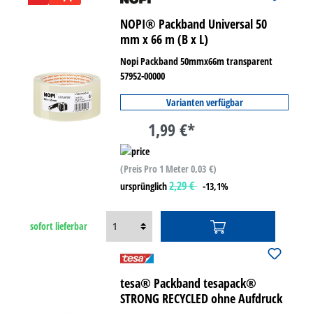
NOPI® Packband Universal 50
mm x 66 m (B x L)
Nopi Packband 50mmx66m transparent
57952-00000
Varianten verfügbar
1,99 €*
(Preis Pro 1 Meter 0,03 €)
2,29 €
ursprünglich
-13,1%
sofort lieferbar
tesa® Packband tesapack®
STRONG RECYCLED ohne Aufdruck