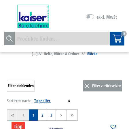
exkl. MwSt
0
[...] //
Hefte, Blöcke & Ordner
//
Blöcke
Filter einblenden
Filter zurücksetzen
Sortieren nach:
<<
<
1
2
3
>
>>
Tipp