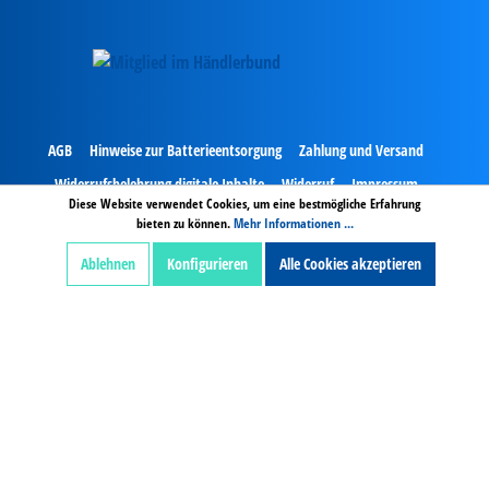
AGB
Hinweise zur Batterieentsorgung
Zahlung und Versand
Widerrufsbelehrung digitale Inhalte
Widerruf
Impressum
Diese Website verwendet Cookies, um eine bestmögliche Erfahrung
Datenschutz
bieten zu können.
Mehr Informationen ...
Ablehnen
Konfigurieren
Alle Cookies akzeptieren
Alle Preise exkl. gesetzl. Mehrwertsteuer zzgl.
Versandkosten und ggf Nachnamegebühren, wenn
nicht anders beschrieben.
***Von der Gratisartikel Berechnung ausgeschlossen.
© Copyright 2024 by Kaiser Bürotechnik GmbH & Co.
KG - Alle Rechte vorbehalten.