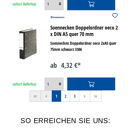
sofort lieferbar
Soennecken Doppelordner oeco 2
x DIN A5 quer 70 mm
Soennecken Doppelordner oeco 2xA5 quer
75mm schwarz 3306
ab
4,32 €*
sofort lieferbar
<<
<
1
2
3
>
>>
SO ERREICHEN SIE UNS: