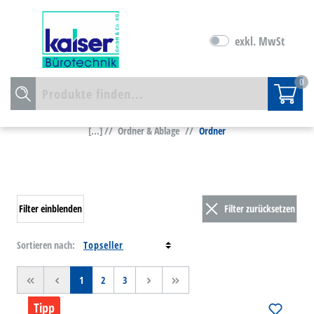
exkl. MwSt
0
[...] //
Ordner & Ablage
//
Ordner
Filter einblenden
Filter zurücksetzen
Sortieren nach:
<<
<
1
2
3
>
>>
Tipp