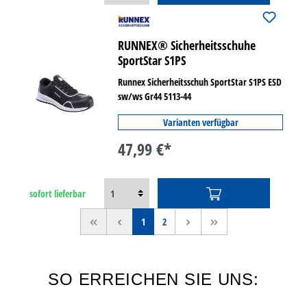
RUNNEX® Sicherheitsschuhe
SportStar S1PS
Runnex Sicherheitsschuh SportStar S1PS ESD
sw/ws Gr44 5113-44
Varianten verfügbar
47,99 €*
sofort lieferbar
<<
<
1
2
>
>>
SO ERREICHEN SIE UNS: