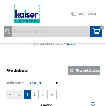
exkl. MwSt
0
[...] //
Arbeitskleidung
//
Schuhe
Filter einblenden
Filter zurücksetzen
Sortieren nach:
<<
<
1
2
>
>>