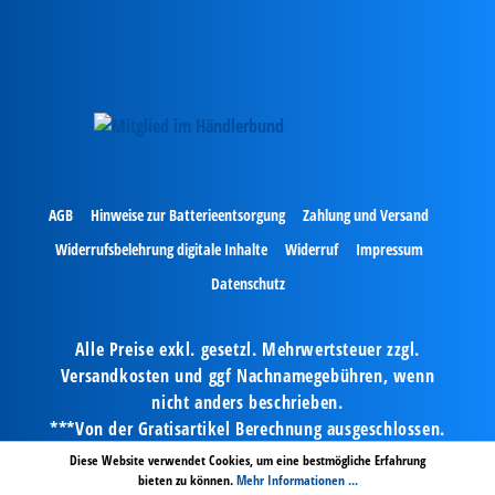
AGB
Hinweise zur Batterieentsorgung
Zahlung und Versand
Widerrufsbelehrung digitale Inhalte
Widerruf
Impressum
Datenschutz
Alle Preise exkl. gesetzl. Mehrwertsteuer zzgl.
Versandkosten und ggf Nachnamegebühren, wenn
nicht anders beschrieben.
***Von der Gratisartikel Berechnung ausgeschlossen.
© Copyright 2024 by Kaiser Bürotechnik GmbH & Co.
Diese Website verwendet Cookies, um eine bestmögliche Erfahrung
KG - Alle Rechte vorbehalten.
bieten zu können.
Mehr Informationen ...