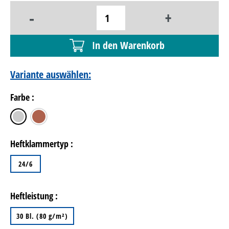
-
+
In den Warenkorb
Variante auswählen:
Farbe :
silber
kupfer
Heftklammertyp :
24/6
Heftleistung :
30 Bl. (80 g/m²)